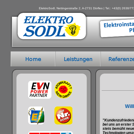
ElektroSodl, Nettingerstraße 2, A-2731 Dörfles | Tel.: +43(0) 2638/7
Wil
"Kundenzufriedenh
bei uns an erster 
stets bemüht neu
Technologien umzu